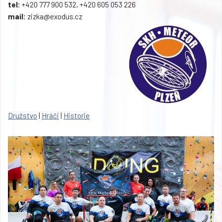
tel:
+420 777 900 532, +420 605 053 226
mail:
zizka@exodus.cz
Družstvo
|
Hráči
|
Historie