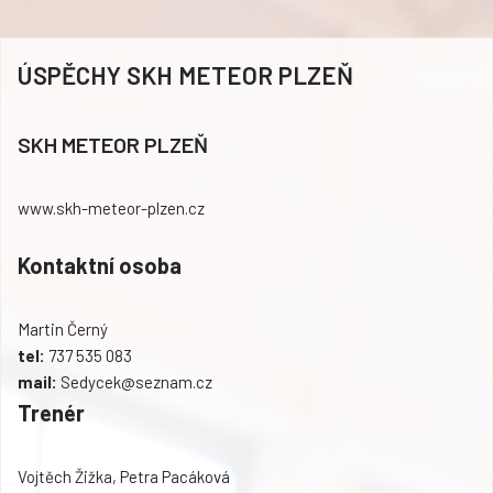
ÚSPĚCHY SKH METEOR PLZEŇ
SKH METEOR PLZEŇ
www.skh-meteor-plzen.cz
Kontaktní osoba
Martin Černý
tel:
737 535 083
mail:
Sedycek@seznam.cz
Trenér
Vojtěch Žižka, Petra Pacáková