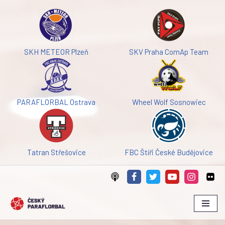
Přeskočit
na
obsah
SKH METEOR Plzeň
SKV Praha ComAp Team
PARAFLORBAL Ostrava
Wheel Wolf Sosnowiec
Tatran Střešovice
FBC Štíři České Budějovice